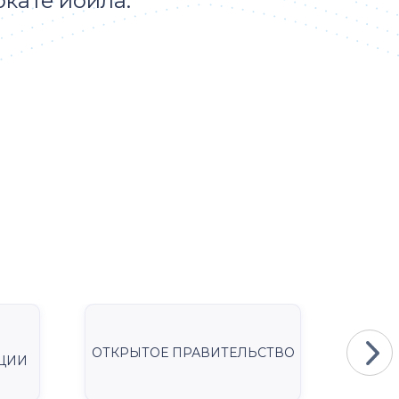
ркате йойла.
ОТКРЫТОЕ ПРАВИТЕЛЬСТВО
Мини
ЦИИ