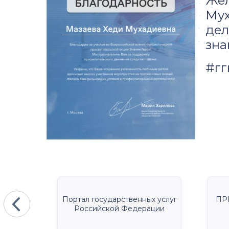
Жел
Мух
дел
зна
#гг
КА
Портал государственных услуг
ПР
Российской Федерации