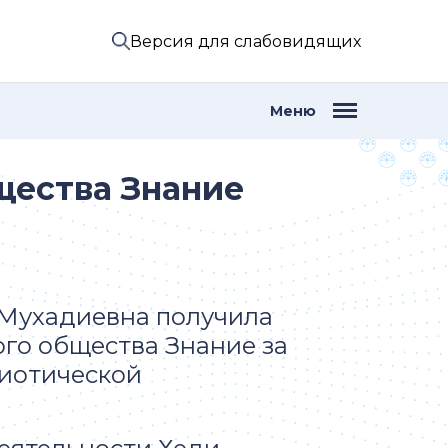
Версия для слабовидящих
Меню
щества Знание
 Мухадиевна получила
го общества Знание за
риотической