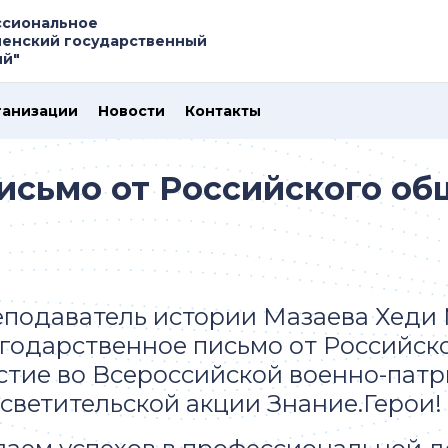
ссиональное
ненский государственный
ий"
ганизации
Новости
Контакты
исьмо от Российского об
подаватель истории Мазаева Хеди
годарственное письмо от Российско
стие во Всероссийской военно-пат
светительской акции Знание.Герои!