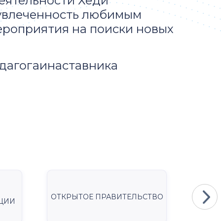
еятельности Хеди
 увлеченность любимым
ероприятия на поиски новых
дагогаинаставника
ОТКРЫТОЕ ПРАВИТЕЛЬСТВО
Мини
ЦИИ